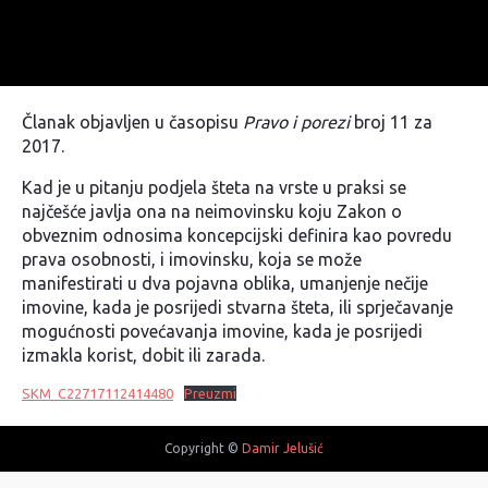
Članak objavljen u časopisu
Pravo i porezi
broj 11 za
2017.
Kad je u pitanju podjela šteta na vrste u praksi se
najčešće javlja ona na neimovinsku koju Zakon o
obveznim odnosima
koncepcijski definira kao povredu
prava osobnosti, i imovinsku, koja se može
manifestirati u dva pojavna oblika, umanjenje nečije
imovine, kada je posrijedi stvarna šteta, ili sprječavanje
mogućnosti povećavanja imovine, kada je posrijedi
izmakla korist, dobit ili zarada
.
SKM_C22717112414480
Preuzmi
Copyright ©
Damir Jelušić